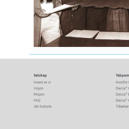
Selskap
Takpan
Hvem er vi
Hvorfor
Visjon
Decra
®
Misjon
Decra
®
FAQ
Decra
®
Vår historie
Tilbehør