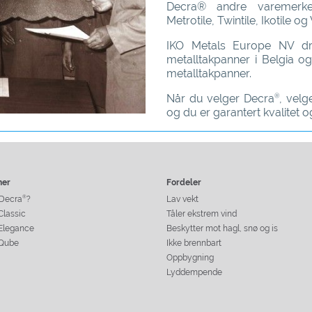
Decra® andre varemerke
Metrotile, Twintile, Ikotile og V
IKO Metals Europe NV dri
metalltakpanner i Belgia og
metalltakpanner.
Når du velger
Decra
, velg
®
og du er garantert kvalitet og
ner
Fordeler
Decra
?
Lav vekt
®
Classic
Tåler ekstrem vind
Elegance
Beskytter mot hagl, snø og is
Qube
Ikke brennbart
Oppbygning
Lyddempende