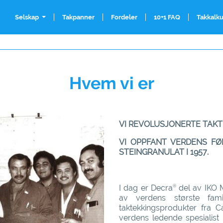
Selskap
Takpanner
Fordeler
10+1 FAQ
Takkalku
Hvem vi er
VI REVOLUSJONERTE TAK
VI OPPFANT VERDENS F
STEINGRANULAT I 1957
.
I dag er
Decra
del av IKO M
®
av verdens største fami
taktekkingsprodukter fra 
verdens ledende spesialist p